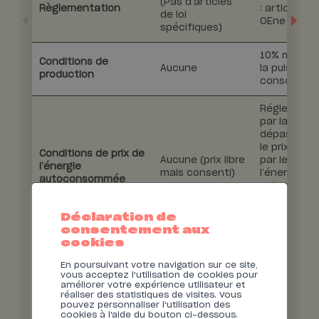
(Pas d’articles
Règlementation
: articles L
de loi
OEne
spécifiques)
10% minimu
Conditions de
Aucune
la puissanc
production
consommat
Réglement
par la loi, n
dépasser
le prix appl
Conditions de prix de
Aucune (prix libre
par le GRD 
l’énergie
mais consenti)
l’énergie
autoconsommée
externe et
de celui-ci 
l’énergie
Déclaration de
autocons
consentement aux
cookies
Libre d’intégrer /
Libre d’intég
Participation des
de quitter
de quitter
En poursuivant votre navigation sur ce site,
vous acceptez l'utilisation de cookies pour
autoconsommateurs
moyennant un
moyennant
améliorer votre expérience utilisateur et
préavis
préavis
réaliser des statistiques de visites. Vous
pouvez personnaliser l'utilisation des
cookies à l'aide du bouton ci-dessous.
Accès au marché