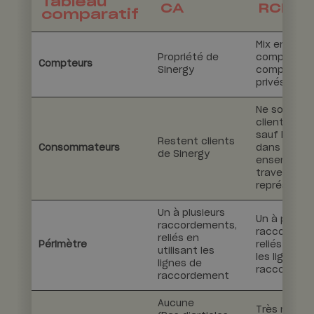
Tableau
CA
RCP
comparatif
Mix entre
Propriété de
compteur G
Compteurs
Sinergy
compteurs
privés
Ne sont plu
clients du 
sauf le RCP
Restent clients
Consommateurs
dans son
de Sinergy
ensemble, 
travers de 
représenta
Un à plusieurs
Un à plusieu
raccordements,
raccordeme
reliés en
Périmètre
reliés en uti
utilisant les
les lignes d
lignes de
raccordem
raccordement
Aucune
Très régle