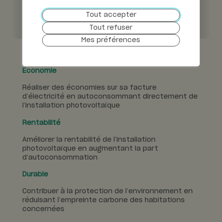
Non
Oui
libre
Tout accepter
Tout refuser
Principe de solidarité
Non
Oui
Mes préférences
Vos avantages
Economie
Réaliser des économies sur sa facture
d’électricité en autoconsommant directement de
l’installation photovoltaïque
Rentabilité
Améliorer la rentabilité de l’installation
photovoltaïque en augmentant la part
d’autoconsommation
Durable
Contribuer à la protection de l’environnement en
réduisant l’empreinte carbone des habitations
concernées