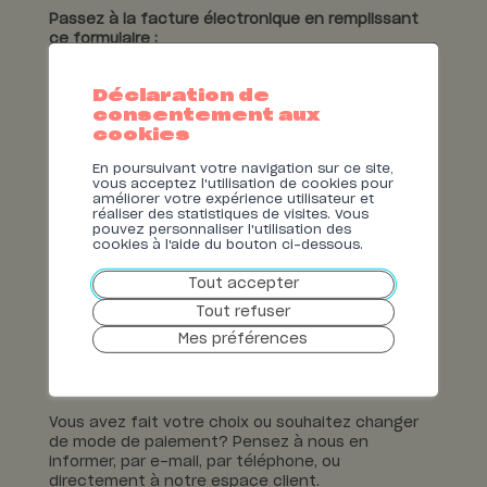
Passez à la facture électronique en remplissant
L’e-banking, ce n’est pas votre tasse
ce formulaire :
de thé? Vous pouvez recevoir votre
facture par e-mail. Vous pourrez saisir
les données de facturation dans votre
Déclaration de
système de paiement. Moins pratique,
consentement aux
mais tout aussi efficace. Et sans
cookies
papier, aussi.
En poursuivant votre navigation sur ce site,
vous acceptez l'utilisation de cookies pour
améliorer votre expérience utilisateur et
réaliser des statistiques de visites. Vous
pouvez personnaliser l'utilisation des
cookies à l'aide du bouton ci-dessous.
Tout accepter
Tout refuser
Mes préférences
Vous avez fait votre choix ou souhaitez changer
de mode de paiement? Pensez à nous en
informer, par e-mail, par téléphone, ou
directement à notre espace client.