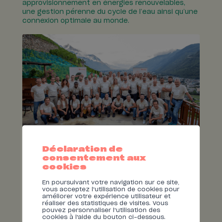
approvisionnement en énergies renouvelables,
une gestion pérenne du cycle de l’eau ainsi qu’une
connexion optimale au monde.
Déclaration de
Nous n’avons actuellement pas de poste ouvert.
consentement aux
cookies
Pour tout renseignement, écrivez-nous à
rh@sinergy.ch
.
En poursuivant votre navigation sur ce site,
vous acceptez l'utilisation de cookies pour
améliorer votre expérience utilisateur et
réaliser des statistiques de visites. Vous
pouvez personnaliser l'utilisation des
cookies à l'aide du bouton ci-dessous.