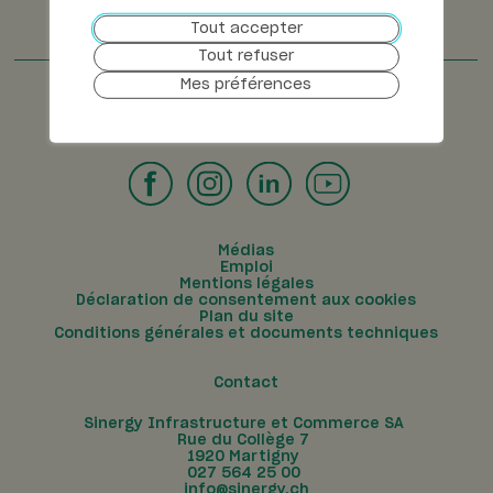
Tout accepter
Tout refuser
Mes préférences
Suivez-nous
Médias
Emploi
Mentions légales
Déclaration de consentement aux cookies
Plan du site
Conditions générales et documents techniques
Contact
Sinergy Infrastructure et Commerce SA
Rue du Collège 7
1920
Martigny
027 564 25 00
info@sinergy.ch