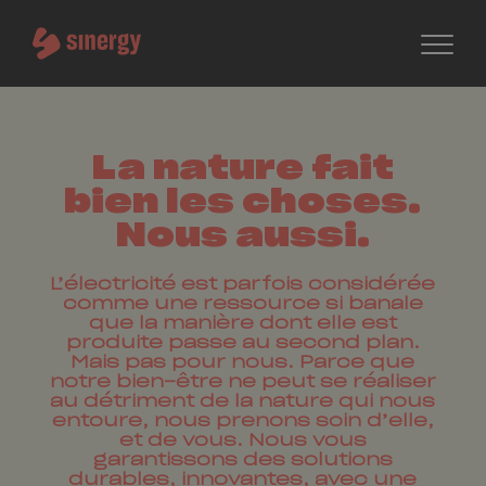
La nature fait
bien les choses.
Nous aussi.
L’électricité est parfois considérée
comme une ressource si banale
que la manière dont elle est
produite passe au second plan.
Mais pas pour nous. Parce que
notre bien-être ne peut se réaliser
au détriment de la nature qui nous
entoure, nous prenons soin d’elle,
et de vous. Nous vous
garantissons des solutions
durables, innovantes, avec une