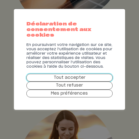
Déclaration de
consentement aux
cookies
Solaire
En poursuivant votre navigation sur ce site,
vous acceptez l'utilisation de cookies pour
améliorer votre expérience utilisateur et
Nos solutions innovantes vous
réaliser des statistiques de visites. Vous
permettent de tirer tout le potentiel de
pouvez personnaliser l'utilisation des
votre toit afin de produire, consommer
cookies à l'aide du bouton ci-dessous.
et valoriser votre propre électricité.
Tout accepter
Tout refuser
EN SAVOIR
PLUS
Mes préférences