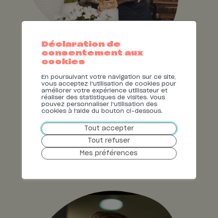
Déclaration de
consentement aux
cookies
Les bons sinergy
En poursuivant votre navigation sur ce site,
vous acceptez l'utilisation de cookies pour
améliorer votre expérience utilisateur et
Nous favorisons l’économie locale et les
réaliser des statistiques de visites. Vous
commerces indépendants de la région.
pouvez personnaliser l'utilisation des
Faites plaisir à vos proches en leur
cookies à l'aide du bouton ci-dessous.
offrant nos bons valables auprès de
centaines de boutiques, cafés, salons
Tout accepter
de coiffure, restaurants, magasins de
sports, etc.
Tout refuser
Mes préférences
EN SAVOIR
PLUS