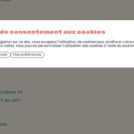
rises
e
 de consentement aux cookies
ation sur ce site, vous acceptez l'utilisation de cookies pour améliorer votre 
de visites. Vous pouvez personnaliser l'utilisation des cookies à l'aide du bouto
fuser
Mes préférences
 chaînes TV
TV de net+
ises