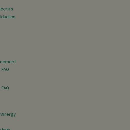
lectifs
iduelles
rdement
t FAQ
t FAQ
 Sinergy