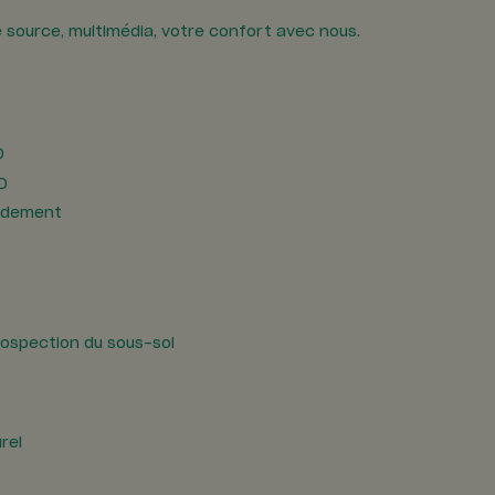
e source, multimédia, votre confort avec nous.
D
ie
D
rdement
ospection du sous-sol
rel