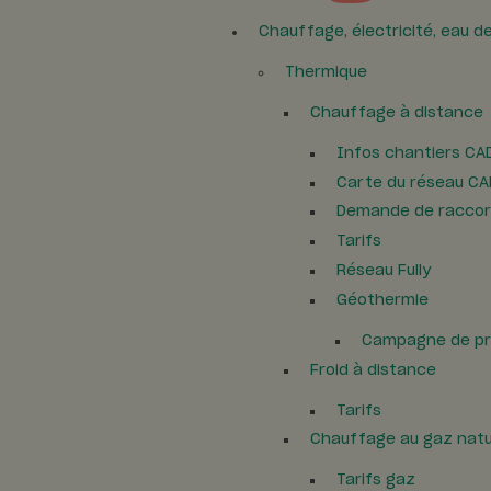
Foire du Valais 2024
Chauffage, électricité, eau d
Foire du Valais 2023
Thermique
Foire du Valais 2022
Chauffage à distance
Autres conférences
Infos chantiers CA
Table ronde Mauritan
Carte du réseau CA
Demande de racco
Tarifs
Réseau Fully
Géothermie
Campagne de pr
Froid à distance
Tarifs
Chauffage au gaz natu
Tarifs gaz