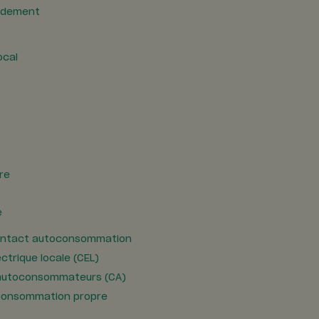
rdement
ocal
ire
e
contact autoconsommation
trique locale (CEL)
autoconsommateurs (CA)
onsommation propre