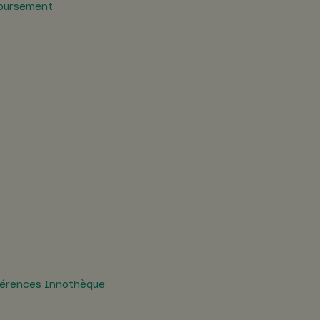
boursement
férences Innothèque
4