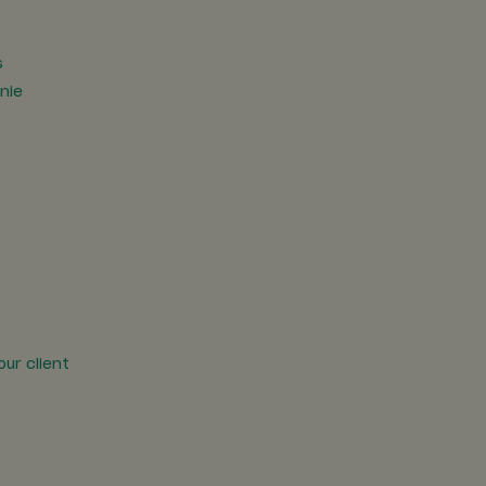
s
nie
our client