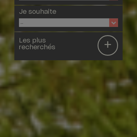
Je souhaite
Internet & TV
+
Les plus
Panneaux solaires
recherchés
Téléphonie professionnelle
Demande de raccordement
Tarifs électricité