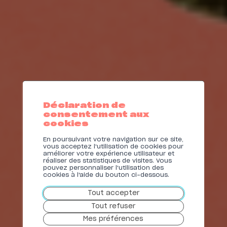
L'ÉNERGIE
BIEN D'ICI.
Déclaration de
consentement aux
cookies
En poursuivant votre navigation sur ce site,
EN SAVOIR PLUS
EN SAVOIR PLUS
EN SAVOIR PLUS
vous acceptez l'utilisation de cookies pour
améliorer votre expérience utilisateur et
EN SAVOIR PLUS
réaliser des statistiques de visites. Vous
pouvez personnaliser l'utilisation des
cookies à l'aide du bouton ci-dessous.
Tout accepter
Tout refuser
Mes préférences