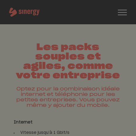
Les packs
souples et
agiles, comme
votre entreprise
Optez pour la combinaison idéale
internet et téléphonie pour les
petites entreprises. Vous pouvez
même y ajouter du mobile.
Internet
Vitesse jusqu’à 1 Gbit/s