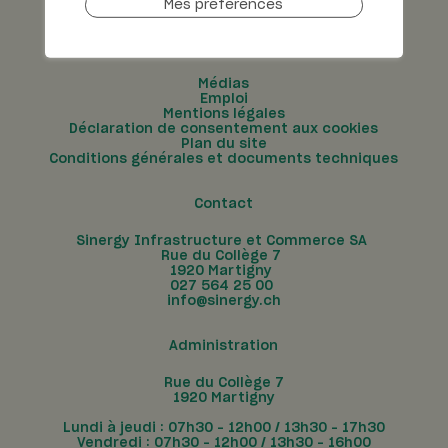
Mes préférences
Médias
Emploi
Mentions légales
Déclaration de consentement aux cookies
Plan du site
Conditions générales et documents techniques
Contact
Sinergy Infrastructure et Commerce SA
Rue du Collège 7
1920
Martigny
027 564 25 00
info@sinergy.ch
Administration
Rue du Collège 7
1920 Martigny
Lundi à jeudi : 07h30 – 12h00 / 13h30 – 17h30
Vendredi : 07h30 – 12h00 / 13h30 – 16h00