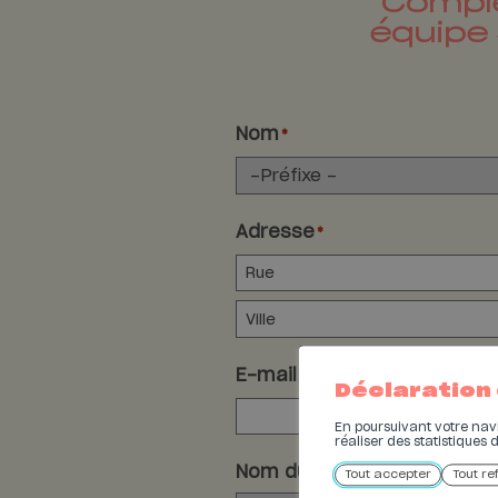
Complé
Foire du Valais 2024
équipe 
Foire du Valais 2023
Foire du Valais 2022
Autres conférences
Nom
*
Table ronde Mauritan
Adresse
*
E-mail
*
Déclaration
En poursuivant votre navig
réaliser des statistiques 
Nom du parking
Tout accepter
Tout re